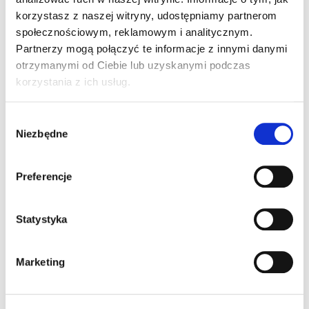
korzystasz z naszej witryny, udostępniamy partnerom
Grupa C
społecznościowym, reklamowym i analitycznym.
EKO FIX Klej montażowy ekologiczny
Partnerzy mogą połączyć te informacje z innymi danymi
otrzymanymi od Ciebie lub uzyskanymi podczas
korzystania z ich usług.
Wybór
Niezbędne
zgody
Preferencje
Statystyka
Marketing