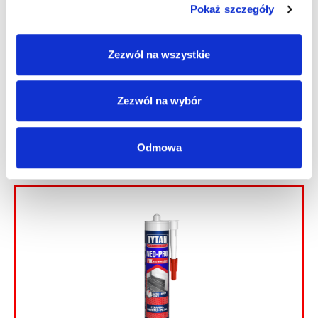
Pokaż szczegóły
Grupa C
Zezwól na wszystkie
DO LUSTER FIX Klej montażowy
Zezwól na wybór
Odmowa