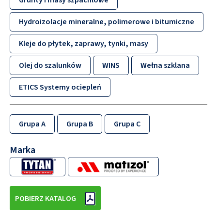
Grunty i masy szpachlowe
Hydroizolacje mineralne, polimerowe i bitumiczne
Kleje do płytek, zaprawy, tynki, masy
Olej do szalunków
WINS
Wełna szklana
ETICS Systemy ociepleń
Grupa A
Grupa B
Grupa C
Marka
POBIERZ KATALOG