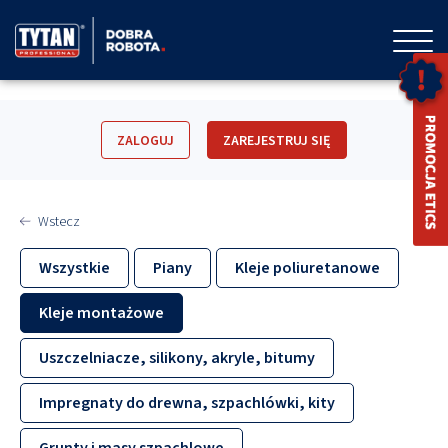
ZALOGUJ
ZAREJESTRUJ SIĘ
Wstecz
Wszystkie
Piany
Kleje poliuretanowe
Kleje montażowe
Uszczelniacze, silikony, akryle, bitumy
Impregnaty do drewna, szpachlówki, kity