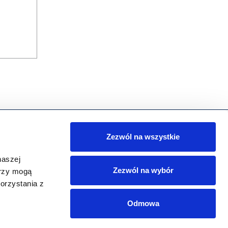
Zezwól na wszystkie
artnerem Programu jest
naszej
Zezwól na wybór
erzy mogą
orzystania z
KONTAKT
Odmowa