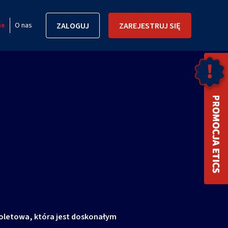
ne
O nas
ZALOGUJ
ZAREJESTRUJ SIĘ
toletowa, która jest doskonałym