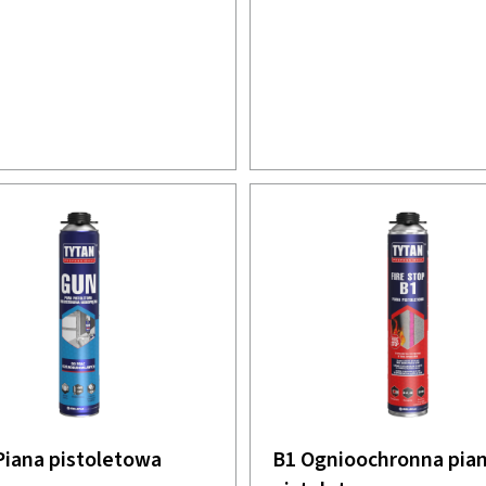
iana pistoletowa
B1 Ognioochronna pia