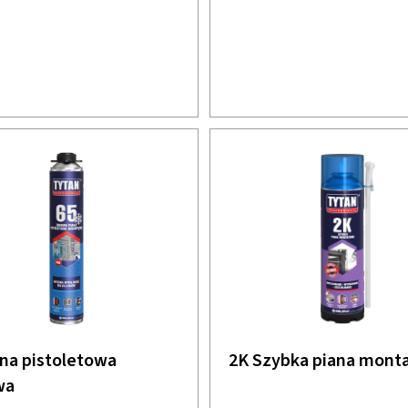
ana pistoletowa
2K Szybka piana mont
wa