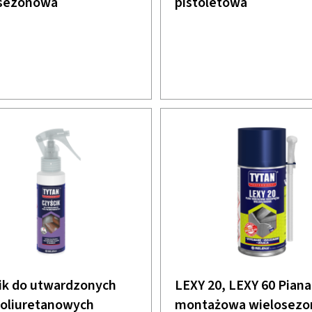
sezonowa
pistoletowa
ik do utwardzonych
LEXY 20, LEXY 60 Piana
poliuretanowych
montażowa wielosez