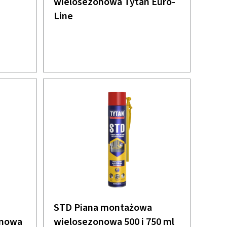
wielosezonowa Tytan Euro-
Line
STD Piana montażowa
onowa
wielosezonowa 500 i 750 ml