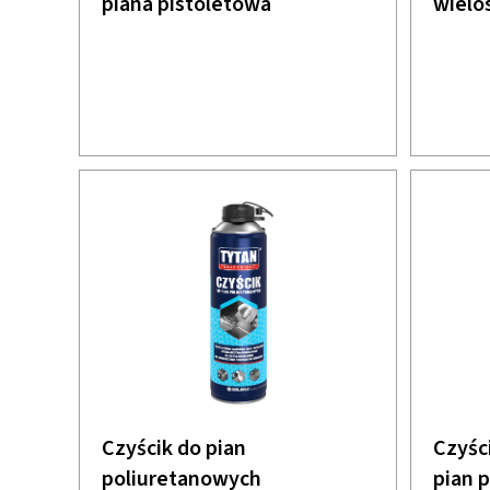
piana pistoletowa
wielo
Czyścik do pian
Czyśc
poliuretanowych
pian 