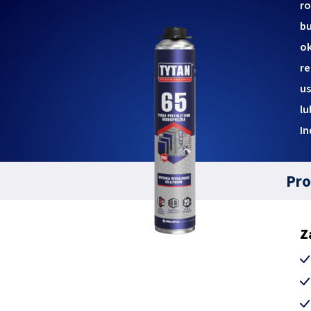
ro
bu
ok
r
us
lu
In
Pro
Z