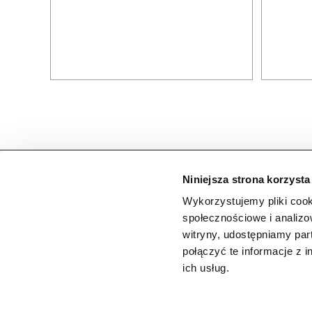
Niniejsza strona korzysta
Wykorzystujemy pliki cook
społecznościowe i analizo
witryny, udostępniamy pa
Tytan Professional dostarcza profesjonalnym budowniczym rozwiązania, któr
połączyć te informacje z 
budowania w sposób solidny, nowoczesny i profesjonalny.
ich usług.
Wysoka jakość i wydajność produktów to fundamenty marki TYTAN.