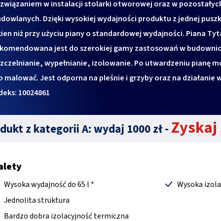
związaniem w instalacji stolarki otworowej oraz w pozostał
dowlanych. Dzięki wysokiej wydajności produktu z jednej pusz
ien niż przy użyciu piany o standardowej wydajności. Piana Tyt
ekomendowana jest do szerokiej gamy zastosowań w budowni
zczelnianie, wypełnianie, izolowanie. Po utwardzeniu pianę m
b malować. Jest odporna na pleśnie i grzyby oraz na działanie w
deks: 10024861
Zyskaj 
dukt z kategorii A: wydaj 1000 zł -
alety
Wysoka wydajność do 65 l *
Wysoka izola
Jednolita struktura
Bardzo dobra izolacyjność termiczna