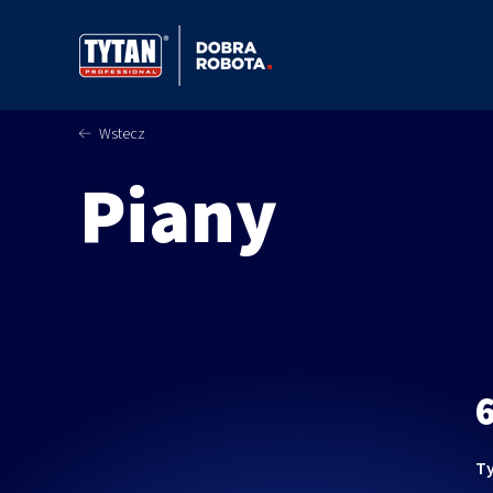
Wstecz
Piany
Ty