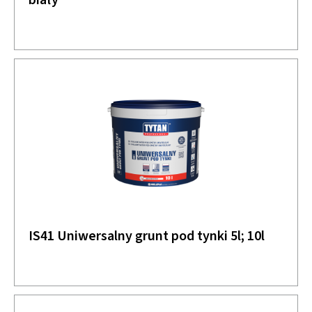
biały
IS41 Uniwersalny grunt pod tynki 5l; 10l