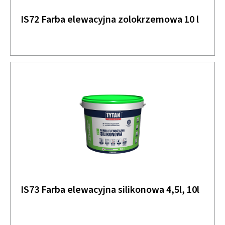
IS72 Farba elewacyjna zolokrzemowa 10 l
IS73 Farba elewacyjna silikonowa 4,5l, 10l