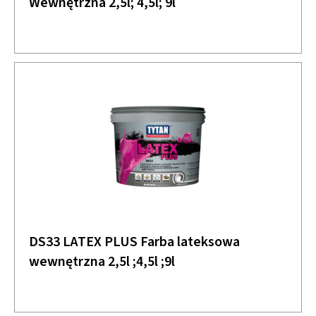
Wewnętrzna 2,5l; 4,5l; 9l
DS33 LATEX PLUS Farba lateksowa
wewnętrzna 2,5l ;4,5l ;9l