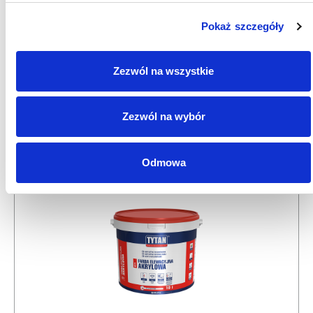
Pokaż szczegóły
Zezwól na wszystkie
MULTIGRUNT Skoncentrowany środek
gruntujący 5 l
Zezwól na wybór
Odmowa