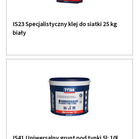
IS23 Specjalistyczny klej do siatki 25 kg
biały
IS41 Uniwersalny grunt pod tynki 5l; 10l