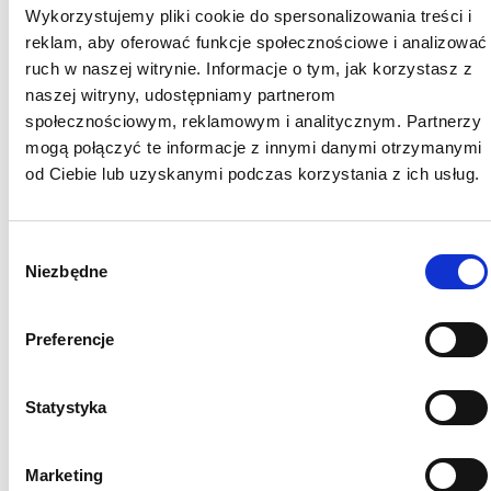
Wykorzystujemy pliki cookie do spersonalizowania treści i
reklam, aby oferować funkcje społecznościowe i analizować
ruch w naszej witrynie. Informacje o tym, jak korzystasz z
IS55N Tynk Hybrydowy Natryskowy SISI
naszej witryny, udostępniamy partnerom
25 kg
społecznościowym, reklamowym i analitycznym. Partnerzy
mogą połączyć te informacje z innymi danymi otrzymanymi
od Ciebie lub uzyskanymi podczas korzystania z ich usług.
Wybór
Niezbędne
zgody
Preferencje
Statystyka
Marketing
54 Tynk mineralny 25 kg