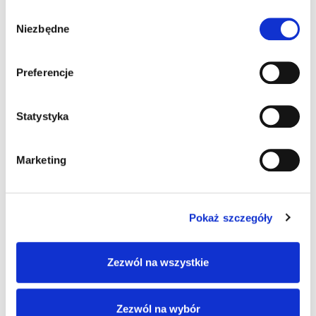
Wybór
Niezbędne
zgody
Preferencje
Statystyka
EKO FIX Klej montażowy ekologiczny
Marketing
Pokaż szczegóły
Zezwól na wszystkie
Zezwól na wybór