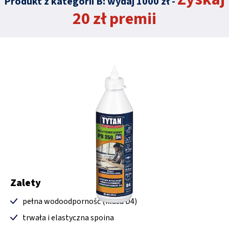
Produkt z kategorii B: wydaj 1000 zł -
20 zł premii
Zalety
pełna wodoodporność (klasa D4)
trwała i elastyczna spoina