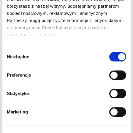
korzystasz z naszej witryny, udostępniamy partnerom
społecznościowym, reklamowym i analitycznym.
Partnerzy mogą połączyć te informacje z innymi danymi
otrzymanymi od Ciebie lub uzyskanymi podczas
korzystania z ich usług.
Wybór
SBS FIX Klej montażowy uniwersalny
Niezbędne
zgody
Preferencje
Statystyka
Marketing