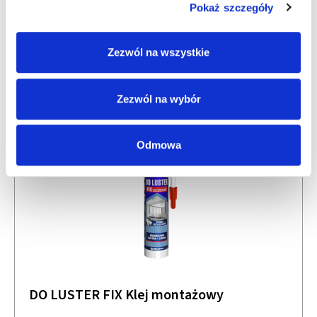
Pokaż szczegóły
EKO FIX Klej montażowy ekologiczny
Zezwól na wszystkie
Zezwól na wybór
Odmowa
DO LUSTER FIX Klej montażowy